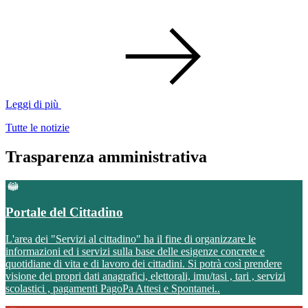
Leggi di più
Tutte le notizie
Trasparenza amministrativa
Portale del Cittadino
L'area dei "Servizi al cittadino" ha il fine di organizzare le
informazioni ed i servizi sulla base delle esigenze concrete e
quotidiane di vita e di lavoro dei cittadini. Si potrà così prendere
visione dei propri dati anagrafici, elettorali, imu/tasi , tari , servizi
scolastici , pagamenti PagoPa Attesi e Spontanei..