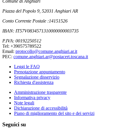
Comune di Anghiari
Piazza del Popolo 9, 52031 Anghiari AR
Conto Corrente Postale :14151526
IBAN: IT57V0834571310000000003735
P.IVA: 00192250512
Tel: +390575789522
Email:
protocollo@comune.anghiari.ar.it
PEC:
comune.anghiari.ar@postacert.toscana.it
Leggi le FAQ
Prenotazione appuntamento
Segnalazione disservizio
Richiesta d'assistenza
Amministrazione trasparente
Informativa privacy
Note legali
Dichiarazione di accessibilità
Piano di miglioramento del sito e dei servizi
Seguici su