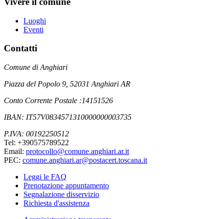
Vivere il comune
Luoghi
Eventi
Contatti
Comune di Anghiari
Piazza del Popolo 9, 52031 Anghiari AR
Conto Corrente Postale :14151526
IBAN: IT57V0834571310000000003735
P.IVA: 00192250512
Tel: +390575789522
Email:
protocollo@comune.anghiari.ar.it
PEC:
comune.anghiari.ar@postacert.toscana.it
Leggi le FAQ
Prenotazione appuntamento
Segnalazione disservizio
Richiesta d'assistenza