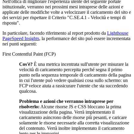
Nell'ottica di migliorare l'esperienza utente del seguente portale
istituzionale, verranno nei prossimi mesi intraprese delle azioni e
applicate delle modifiche volte a velocizzare il caricamento del sito e
dei servizi per rispettare il Criterio "C.SE.4.1 - Velocità e tempi di
risposta".
In particolare, facendo riferimento al report prodotto da
Lighthouse
PageSpeed Insights
, la performance del sito può essere incrementata
nei punti seguenti:
First Contentful Paint (FCP)
Cos'è?
È una metrica incentrata sull'utente per misurare la
velocità di caricamento percepita perché segna il primo
punto nella sequenza temporale di caricamento della pagina
in cui l'utente può vedere qualsiasi cosa sullo schermo: un
FCP veloce aiuta a rassicurare l'utente che sta succedendo
qualcosa.
Problema e azioni che verranno intraprese per
risolverlo:
Alcune risorse JS e CSS bloccano la prima
visualizzazione della pagina. Verrà implementato il
caricamento asincrono delle risorse più pesanti, e caricare
solamente le risorse necessarie alla corretta visualizzazione
del contenuto. Verrà inoltre implementato il caricamento
lento per le immagini.