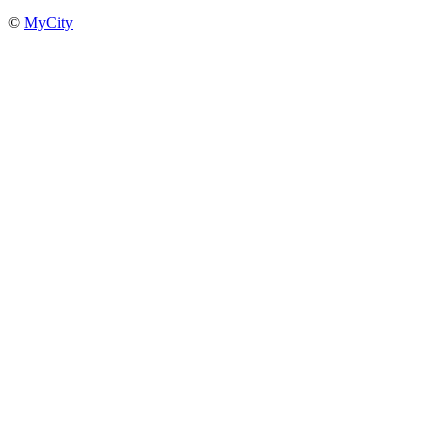
©
MyCity