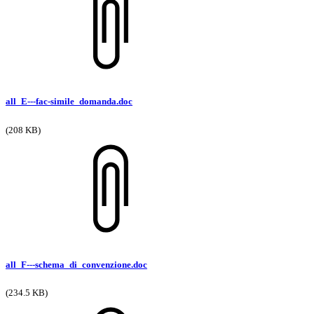
all_E---fac-simile_domanda.doc
(208 KB)
all_F---schema_di_convenzione.doc
(234.5 KB)