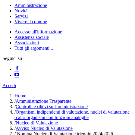
Amministrazione
Novità
Servizi
Vivere il comune
Accesso all'informazione
Assistenza sociale
Associazioni
Tutti gli argomenti...
Seguici su
Accedi
Home
/
Amministrazione Trasparente
/
Controlli e rilievi sull'amministrazione
/
Organismi indipendenti di valutazione, nuclei di valutazione
o altri organismi con funzioni analoghe
/
Nucleo di Valutazione
/
Avviso Nucleo di Valutazione
/
Nomina Nucleo di Valutazione triennio 2024/2026