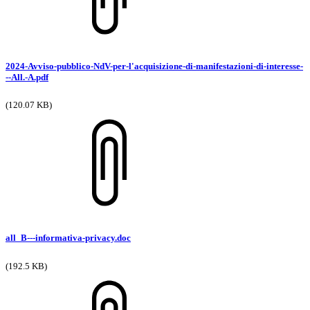
2024-Avviso-pubblico-NdV-per-l'acquisizione-di-manifestazioni-di-interesse-
--All.-A.pdf
(120.07 KB)
all_B---informativa-privacy.doc
(192.5 KB)