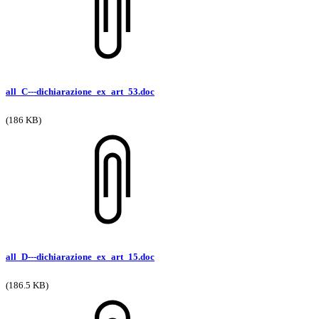
all_C---dichiarazione_ex_art_53.doc
(186 KB)
all_D---dichiarazione_ex_art_15.doc
(186.5 KB)