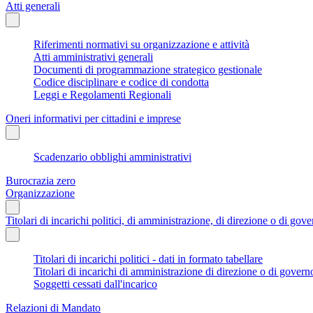
Atti generali
Riferimenti normativi su organizzazione e attività
Atti amministrativi generali
Documenti di programmazione strategico gestionale
Codice disciplinare e codice di condotta
Leggi e Regolamenti Regionali
Oneri informativi per cittadini e imprese
Scadenzario obblighi amministrativi
Burocrazia zero
Organizzazione
Titolari di incarichi politici, di amministrazione, di direzione o di gov
Titolari di incarichi politici - dati in formato tabellare
Titolari di incarichi di amministrazione di direzione o di govern
Soggetti cessati dall'incarico
Relazioni di Mandato