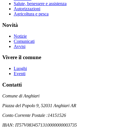
Salute, benessere e assistenza
Autorizzazioni
Agricoltura e pesca
Novità
Notizie
Comunicati
Avvisi
Vivere il comune
Luoghi
Eventi
Contatti
Comune di Anghiari
Piazza del Popolo 9, 52031 Anghiari AR
Conto Corrente Postale :14151526
IBAN: IT57V0834571310000000003735