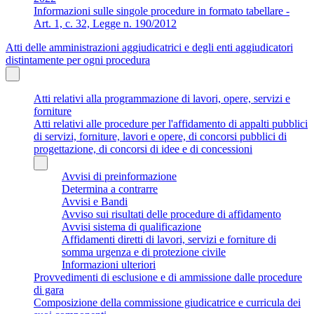
Informazioni sulle singole procedure in formato tabellare -
Art. 1, c. 32, Legge n. 190/2012
Atti delle amministrazioni aggiudicatrici e degli enti aggiudicatori
distintamente per ogni procedura
Atti relativi alla programmazione di lavori, opere, servizi e
forniture
Atti relativi alle procedure per l'affidamento di appalti pubblici
di servizi, forniture, lavori e opere, di concorsi pubblici di
progettazione, di concorsi di idee e di concessioni
Avvisi di preinformazione
Determina a contrarre
Avvisi e Bandi
Avviso sui risultati delle procedure di affidamento
Avvisi sistema di qualificazione
Affidamenti diretti di lavori, servizi e forniture di
somma urgenza e di protezione civile
Informazioni ulteriori
Provvedimenti di esclusione e di ammissione dalle procedure
di gara
Composizione della commissione giudicatrice e curricula dei