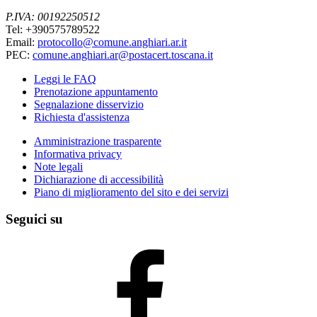
P.IVA: 00192250512
Tel: +390575789522
Email:
protocollo@comune.anghiari.ar.it
PEC:
comune.anghiari.ar@postacert.toscana.it
Leggi le FAQ
Prenotazione appuntamento
Segnalazione disservizio
Richiesta d'assistenza
Amministrazione trasparente
Informativa privacy
Note legali
Dichiarazione di accessibilità
Piano di miglioramento del sito e dei servizi
Seguici su