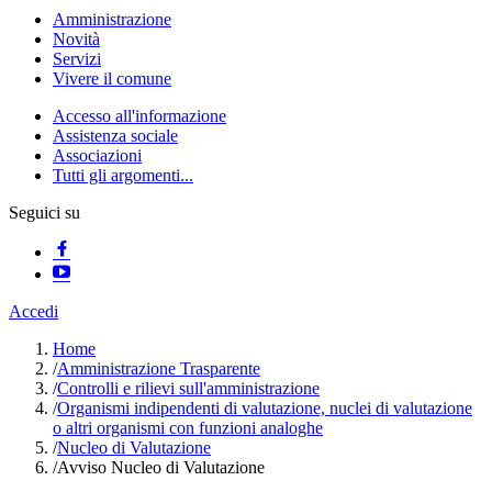
Amministrazione
Novità
Servizi
Vivere il comune
Accesso all'informazione
Assistenza sociale
Associazioni
Tutti gli argomenti...
Seguici su
Accedi
Home
/
Amministrazione Trasparente
/
Controlli e rilievi sull'amministrazione
/
Organismi indipendenti di valutazione, nuclei di valutazione
o altri organismi con funzioni analoghe
/
Nucleo di Valutazione
/
Avviso Nucleo di Valutazione