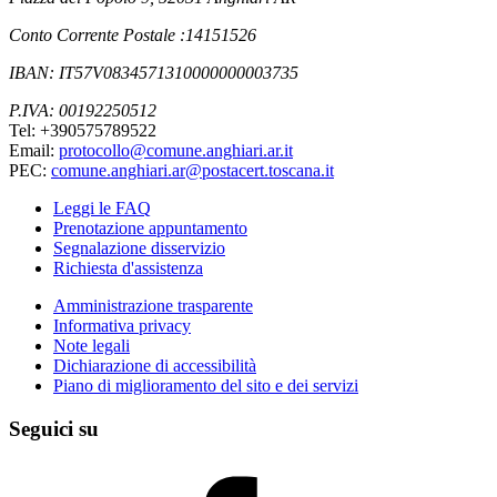
Conto Corrente Postale :14151526
IBAN: IT57V0834571310000000003735
P.IVA: 00192250512
Tel: +390575789522
Email:
protocollo@comune.anghiari.ar.it
PEC:
comune.anghiari.ar@postacert.toscana.it
Leggi le FAQ
Prenotazione appuntamento
Segnalazione disservizio
Richiesta d'assistenza
Amministrazione trasparente
Informativa privacy
Note legali
Dichiarazione di accessibilità
Piano di miglioramento del sito e dei servizi
Seguici su