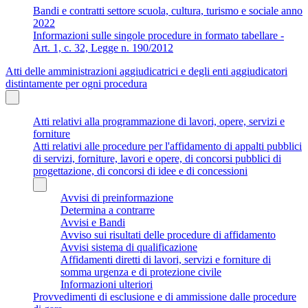
Bandi e contratti settore scuola, cultura, turismo e sociale anno
2022
Informazioni sulle singole procedure in formato tabellare -
Art. 1, c. 32, Legge n. 190/2012
Atti delle amministrazioni aggiudicatrici e degli enti aggiudicatori
distintamente per ogni procedura
Atti relativi alla programmazione di lavori, opere, servizi e
forniture
Atti relativi alle procedure per l'affidamento di appalti pubblici
di servizi, forniture, lavori e opere, di concorsi pubblici di
progettazione, di concorsi di idee e di concessioni
Avvisi di preinformazione
Determina a contrarre
Avvisi e Bandi
Avviso sui risultati delle procedure di affidamento
Avvisi sistema di qualificazione
Affidamenti diretti di lavori, servizi e forniture di
somma urgenza e di protezione civile
Informazioni ulteriori
Provvedimenti di esclusione e di ammissione dalle procedure