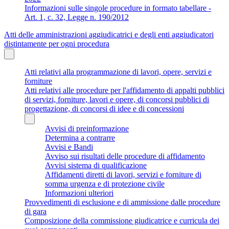
Informazioni sulle singole procedure in formato tabellare -
Art. 1, c. 32, Legge n. 190/2012
Atti delle amministrazioni aggiudicatrici e degli enti aggiudicatori
distintamente per ogni procedura
Atti relativi alla programmazione di lavori, opere, servizi e
forniture
Atti relativi alle procedure per l'affidamento di appalti pubblici
di servizi, forniture, lavori e opere, di concorsi pubblici di
progettazione, di concorsi di idee e di concessioni
Avvisi di preinformazione
Determina a contrarre
Avvisi e Bandi
Avviso sui risultati delle procedure di affidamento
Avvisi sistema di qualificazione
Affidamenti diretti di lavori, servizi e forniture di
somma urgenza e di protezione civile
Informazioni ulteriori
Provvedimenti di esclusione e di ammissione dalle procedure
di gara
Composizione della commissione giudicatrice e curricula dei