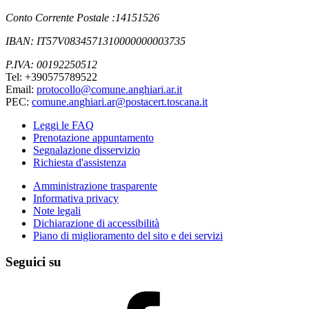
Conto Corrente Postale :14151526
IBAN: IT57V0834571310000000003735
P.IVA: 00192250512
Tel: +390575789522
Email:
protocollo@comune.anghiari.ar.it
PEC:
comune.anghiari.ar@postacert.toscana.it
Leggi le FAQ
Prenotazione appuntamento
Segnalazione disservizio
Richiesta d'assistenza
Amministrazione trasparente
Informativa privacy
Note legali
Dichiarazione di accessibilità
Piano di miglioramento del sito e dei servizi
Seguici su