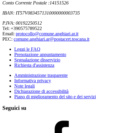
Conto Corrente Postale :14151526
IBAN: IT57V0834571310000000003735
P.IVA: 00192250512
Tel: +390575789522
Email:
protocollo@comune.anghiari.ar.it
PEC:
comune.anghiari.ar@postacert.toscana.it
Leggi le FAQ
Prenotazione appuntamento
Segnalazione disservizio
Richiesta d'assistenza
Amministrazione trasparente
Informativa privacy
Note legali
Dichiarazione di accessibilità
Piano di miglioramento del sito e dei servizi
Seguici su