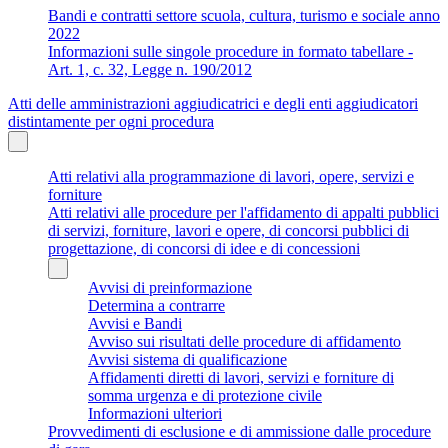
Bandi e contratti settore scuola, cultura, turismo e sociale anno
2022
Informazioni sulle singole procedure in formato tabellare -
Art. 1, c. 32, Legge n. 190/2012
Atti delle amministrazioni aggiudicatrici e degli enti aggiudicatori
distintamente per ogni procedura
Atti relativi alla programmazione di lavori, opere, servizi e
forniture
Atti relativi alle procedure per l'affidamento di appalti pubblici
di servizi, forniture, lavori e opere, di concorsi pubblici di
progettazione, di concorsi di idee e di concessioni
Avvisi di preinformazione
Determina a contrarre
Avvisi e Bandi
Avviso sui risultati delle procedure di affidamento
Avvisi sistema di qualificazione
Affidamenti diretti di lavori, servizi e forniture di
somma urgenza e di protezione civile
Informazioni ulteriori
Provvedimenti di esclusione e di ammissione dalle procedure