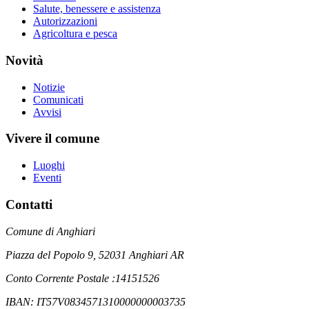
Salute, benessere e assistenza
Autorizzazioni
Agricoltura e pesca
Novità
Notizie
Comunicati
Avvisi
Vivere il comune
Luoghi
Eventi
Contatti
Comune di Anghiari
Piazza del Popolo 9, 52031 Anghiari AR
Conto Corrente Postale :14151526
IBAN: IT57V0834571310000000003735