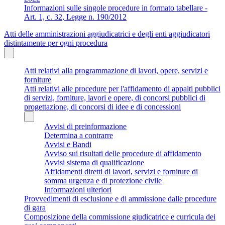
Informazioni sulle singole procedure in formato tabellare -
Art. 1, c. 32, Legge n. 190/2012
Atti delle amministrazioni aggiudicatrici e degli enti aggiudicatori
distintamente per ogni procedura
Atti relativi alla programmazione di lavori, opere, servizi e
forniture
Atti relativi alle procedure per l'affidamento di appalti pubblici
di servizi, forniture, lavori e opere, di concorsi pubblici di
progettazione, di concorsi di idee e di concessioni
Avvisi di preinformazione
Determina a contrarre
Avvisi e Bandi
Avviso sui risultati delle procedure di affidamento
Avvisi sistema di qualificazione
Affidamenti diretti di lavori, servizi e forniture di
somma urgenza e di protezione civile
Informazioni ulteriori
Provvedimenti di esclusione e di ammissione dalle procedure
di gara
Composizione della commissione giudicatrice e curricula dei