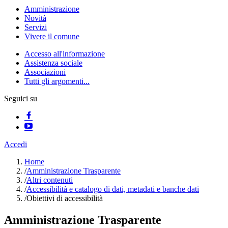
Amministrazione
Novità
Servizi
Vivere il comune
Accesso all'informazione
Assistenza sociale
Associazioni
Tutti gli argomenti...
Seguici su
Accedi
Home
/
Amministrazione Trasparente
/
Altri contenuti
/
Accessibilità e catalogo di dati, metadati e banche dati
/
Obiettivi di accessibilità
Amministrazione Trasparente