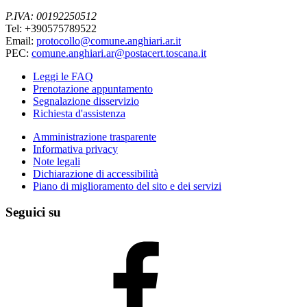
P.IVA: 00192250512
Tel: +390575789522
Email:
protocollo@comune.anghiari.ar.it
PEC:
comune.anghiari.ar@postacert.toscana.it
Leggi le FAQ
Prenotazione appuntamento
Segnalazione disservizio
Richiesta d'assistenza
Amministrazione trasparente
Informativa privacy
Note legali
Dichiarazione di accessibilità
Piano di miglioramento del sito e dei servizi
Seguici su