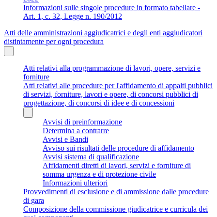
Informazioni sulle singole procedure in formato tabellare -
Art. 1, c. 32, Legge n. 190/2012
Atti delle amministrazioni aggiudicatrici e degli enti aggiudicatori
distintamente per ogni procedura
Atti relativi alla programmazione di lavori, opere, servizi e
forniture
Atti relativi alle procedure per l'affidamento di appalti pubblici
di servizi, forniture, lavori e opere, di concorsi pubblici di
progettazione, di concorsi di idee e di concessioni
Avvisi di preinformazione
Determina a contrarre
Avvisi e Bandi
Avviso sui risultati delle procedure di affidamento
Avvisi sistema di qualificazione
Affidamenti diretti di lavori, servizi e forniture di
somma urgenza e di protezione civile
Informazioni ulteriori
Provvedimenti di esclusione e di ammissione dalle procedure
di gara
Composizione della commissione giudicatrice e curricula dei