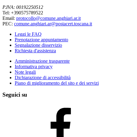
P.IVA: 00192250512
Tel: +390575789522
Email:
protocollo@comune.anghiari.ar.it
PEC:
comune.anghiari.ar@postacert.toscana.it
Leggi le FAQ
Prenotazione appuntamento
Segnalazione disservizio
Richiesta d'assistenza
Amministrazione trasparente
Informativa privacy
Note legali
Dichiarazione di accessibilità
Piano di miglioramento del sito e dei servizi
Seguici su