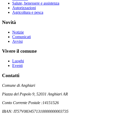
Salute, benessere e assistenza
Autorizzazioni
Agricoltura e pesca
Novità
Notizie
Comunicati
Avvisi
Vivere il comune
Luoghi
Eventi
Contatti
Comune di Anghiari
Piazza del Popolo 9, 52031 Anghiari AR
Conto Corrente Postale :14151526
IBAN: IT57V0834571310000000003735