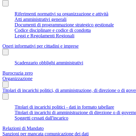
Riferimenti normativi su organizzazione e attività
Atti amministrativi generali
Documenti di programmazione strategico gestionale
Codice disciplinare e codice di condotta
Leggi e Regolamenti Regionali
Oneri informativi per cittadini e imprese
Scadenzario obblighi amministrativi
Burocrazia zero
Organizzazione
Titolari di incarichi politici, di amministrazione, di direzione o di gov
Titolari di incarichi politici - dati in formato tabellare
Titolari di incarichi di amministrazione di direzione o di govern
Soggetti cessati dall'incarico
Relazioni di Mandato
Sanzioni per mancata comunicazione dei dati