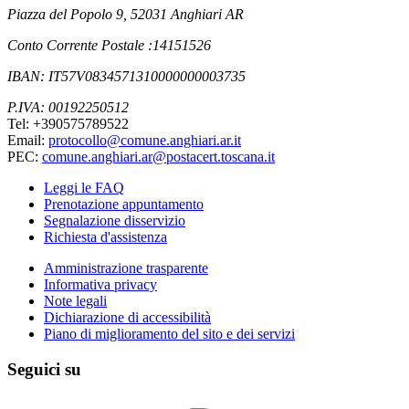
Piazza del Popolo 9, 52031 Anghiari AR
Conto Corrente Postale :14151526
IBAN: IT57V0834571310000000003735
P.IVA: 00192250512
Tel: +390575789522
Email:
protocollo@comune.anghiari.ar.it
PEC:
comune.anghiari.ar@postacert.toscana.it
Leggi le FAQ
Prenotazione appuntamento
Segnalazione disservizio
Richiesta d'assistenza
Amministrazione trasparente
Informativa privacy
Note legali
Dichiarazione di accessibilità
Piano di miglioramento del sito e dei servizi
Seguici su