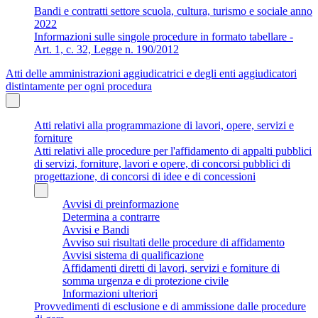
Bandi e contratti settore scuola, cultura, turismo e sociale anno
2022
Informazioni sulle singole procedure in formato tabellare -
Art. 1, c. 32, Legge n. 190/2012
Atti delle amministrazioni aggiudicatrici e degli enti aggiudicatori
distintamente per ogni procedura
Atti relativi alla programmazione di lavori, opere, servizi e
forniture
Atti relativi alle procedure per l'affidamento di appalti pubblici
di servizi, forniture, lavori e opere, di concorsi pubblici di
progettazione, di concorsi di idee e di concessioni
Avvisi di preinformazione
Determina a contrarre
Avvisi e Bandi
Avviso sui risultati delle procedure di affidamento
Avvisi sistema di qualificazione
Affidamenti diretti di lavori, servizi e forniture di
somma urgenza e di protezione civile
Informazioni ulteriori
Provvedimenti di esclusione e di ammissione dalle procedure