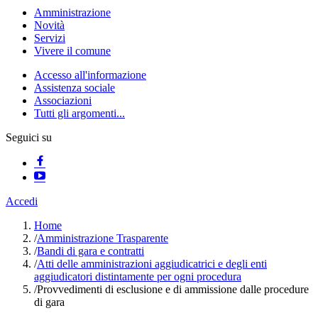
Amministrazione
Novità
Servizi
Vivere il comune
Accesso all'informazione
Assistenza sociale
Associazioni
Tutti gli argomenti...
Seguici su
Accedi
Home
/
Amministrazione Trasparente
/
Bandi di gara e contratti
/
Atti delle amministrazioni aggiudicatrici e degli enti
aggiudicatori distintamente per ogni procedura
/
Provvedimenti di esclusione e di ammissione dalle procedure
di gara