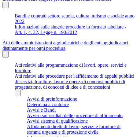
Bandi e contratti settore scuola, cultura, turismo e sociale anno
2022
Informazioni sulle singole procedure in formato tabellare -
Art. 1, c. 32, Legge n. 190/2012
Atti delle amministrazioni aggiudicatrici e degli enti aggiudicatori
distintamente per ogni procedura
Atti relativi alla programmazione di lavori, opere, servizi e
forniture
Atti relativi alle procedure per l'affidamento di appalti pubblici
di servizi, forniture, lavori e opere, di concorsi pubblici di
progettazione, di concorsi di idee e di concessioni
Avvisi di preinformazione
Determina a contrarre
Avvisi e Bandi
Avviso sui risultati delle procedure di affidamento
Avvisi sistema di qualificazione
Affidamenti diretti di lavori, servizi e forniture di
somma urgenza e di protezione civile