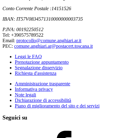
Conto Corrente Postale :14151526
IBAN: IT57V0834571310000000003735
P.IVA: 00192250512
Tel: +390575789522
Email:
protocollo@comune.anghiari.ar.it
PEC:
comune.anghiari.ar@postacert.toscana.it
Leggi le FAQ
Prenotazione appuntamento
Segnalazione disservizio
Richiesta d'assistenza
Amministrazione trasparente
Informativa privacy
Note legali
Dichiarazione di accessibilità
Piano di miglioramento del sito e dei servizi
Seguici su