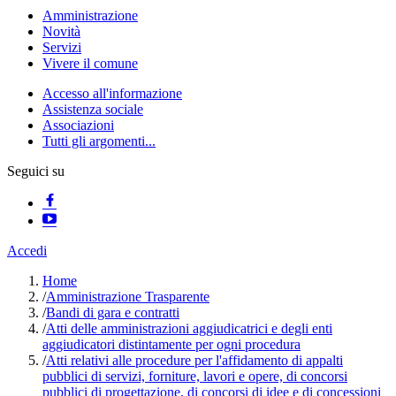
Amministrazione
Novità
Servizi
Vivere il comune
Accesso all'informazione
Assistenza sociale
Associazioni
Tutti gli argomenti...
Seguici su
Accedi
Home
/
Amministrazione Trasparente
/
Bandi di gara e contratti
/
Atti delle amministrazioni aggiudicatrici e degli enti
aggiudicatori distintamente per ogni procedura
/
Atti relativi alle procedure per l'affidamento di appalti
pubblici di servizi, forniture, lavori e opere, di concorsi
pubblici di progettazione, di concorsi di idee e di concessioni