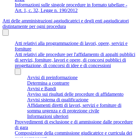
Informazioni sulle singole procedure in formato tabellare -
Art. 1, c. 32, Legge n. 190/2012
Atti delle amministrazioni aggiudicatrici e degli enti aggiudicatori
distintamente per ogni procedura
Atti relativi alla programmazione di lavori, opere, servizi e
forniture
Atti relativi alle procedure per l'affidamento di appalti pubblici
di servizi, forniture, lavori e opere, di concorsi pubblici di
progettazione, di concorsi di idee e di concessioni
Avvisi di preinformazione
Determina a contrarre
Avvisi e Bandi
Avviso sui risultati delle procedure di affidamento
Avvisi sistema di qualificazione
Affidamenti diretti di lavori, servizi e forniture di
somma urgenza e di protezione civile
Informazioni ulteriori
Provvedimenti di esclusione e di ammissione dalle procedure
di gara
Composizione della commissione giudicatrice e curricula dei