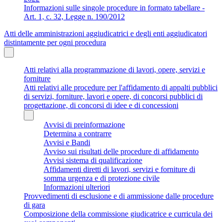
Informazioni sulle singole procedure in formato tabellare -
Art. 1, c. 32, Legge n. 190/2012
Atti delle amministrazioni aggiudicatrici e degli enti aggiudicatori
distintamente per ogni procedura
Atti relativi alla programmazione di lavori, opere, servizi e
forniture
Atti relativi alle procedure per l'affidamento di appalti pubblici
di servizi, forniture, lavori e opere, di concorsi pubblici di
progettazione, di concorsi di idee e di concessioni
Avvisi di preinformazione
Determina a contrarre
Avvisi e Bandi
Avviso sui risultati delle procedure di affidamento
Avvisi sistema di qualificazione
Affidamenti diretti di lavori, servizi e forniture di
somma urgenza e di protezione civile
Informazioni ulteriori
Provvedimenti di esclusione e di ammissione dalle procedure
di gara
Composizione della commissione giudicatrice e curricula dei