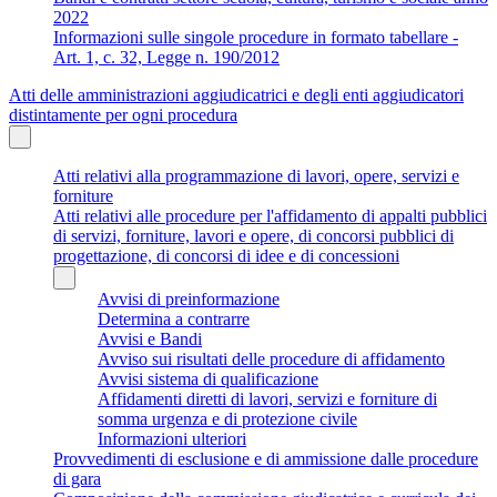
2022
Informazioni sulle singole procedure in formato tabellare -
Art. 1, c. 32, Legge n. 190/2012
Atti delle amministrazioni aggiudicatrici e degli enti aggiudicatori
distintamente per ogni procedura
Atti relativi alla programmazione di lavori, opere, servizi e
forniture
Atti relativi alle procedure per l'affidamento di appalti pubblici
di servizi, forniture, lavori e opere, di concorsi pubblici di
progettazione, di concorsi di idee e di concessioni
Avvisi di preinformazione
Determina a contrarre
Avvisi e Bandi
Avviso sui risultati delle procedure di affidamento
Avvisi sistema di qualificazione
Affidamenti diretti di lavori, servizi e forniture di
somma urgenza e di protezione civile
Informazioni ulteriori
Provvedimenti di esclusione e di ammissione dalle procedure
di gara