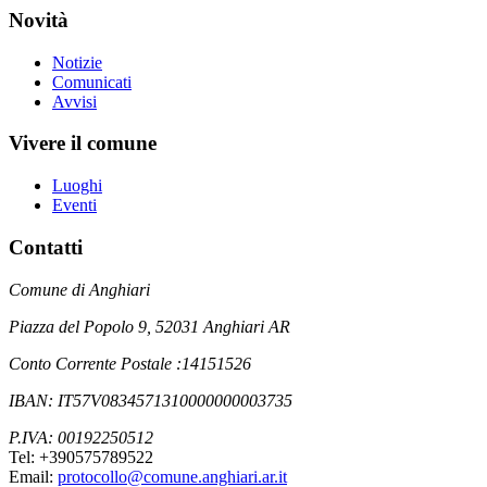
Novità
Notizie
Comunicati
Avvisi
Vivere il comune
Luoghi
Eventi
Contatti
Comune di Anghiari
Piazza del Popolo 9, 52031 Anghiari AR
Conto Corrente Postale :14151526
IBAN: IT57V0834571310000000003735
P.IVA: 00192250512
Tel: +390575789522
Email:
protocollo@comune.anghiari.ar.it