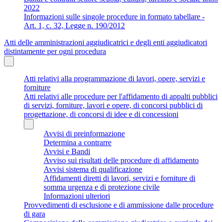
2022
Informazioni sulle singole procedure in formato tabellare -
Art. 1, c. 32, Legge n. 190/2012
Atti delle amministrazioni aggiudicatrici e degli enti aggiudicatori
distintamente per ogni procedura
Atti relativi alla programmazione di lavori, opere, servizi e
forniture
Atti relativi alle procedure per l'affidamento di appalti pubblici
di servizi, forniture, lavori e opere, di concorsi pubblici di
progettazione, di concorsi di idee e di concessioni
Avvisi di preinformazione
Determina a contrarre
Avvisi e Bandi
Avviso sui risultati delle procedure di affidamento
Avvisi sistema di qualificazione
Affidamenti diretti di lavori, servizi e forniture di
somma urgenza e di protezione civile
Informazioni ulteriori
Provvedimenti di esclusione e di ammissione dalle procedure
di gara