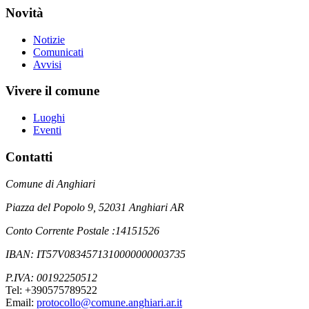
Novità
Notizie
Comunicati
Avvisi
Vivere il comune
Luoghi
Eventi
Contatti
Comune di Anghiari
Piazza del Popolo 9, 52031 Anghiari AR
Conto Corrente Postale :14151526
IBAN: IT57V0834571310000000003735
P.IVA: 00192250512
Tel: +390575789522
Email:
protocollo@comune.anghiari.ar.it