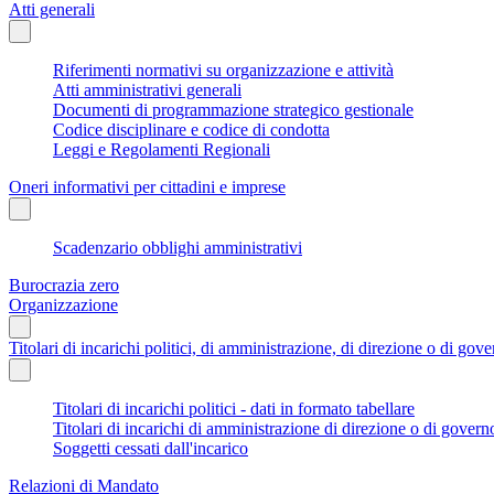
Atti generali
Riferimenti normativi su organizzazione e attività
Atti amministrativi generali
Documenti di programmazione strategico gestionale
Codice disciplinare e codice di condotta
Leggi e Regolamenti Regionali
Oneri informativi per cittadini e imprese
Scadenzario obblighi amministrativi
Burocrazia zero
Organizzazione
Titolari di incarichi politici, di amministrazione, di direzione o di gov
Titolari di incarichi politici - dati in formato tabellare
Titolari di incarichi di amministrazione di direzione o di govern
Soggetti cessati dall'incarico
Relazioni di Mandato